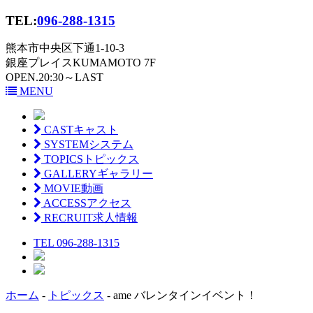
TEL:
096-288-1315
熊本市中央区下通1-10-3
銀座プレイスKUMAMOTO 7F
OPEN.20:30～LAST
MENU
CAST
キャスト
SYSTEM
システム
TOPICS
トピックス
GALLERY
ギャラリー
MOVIE
動画
ACCESS
アクセス
RECRUIT
求人情報
TEL 096-288-1315
ホーム
-
トピックス
-
ame バレンタインイベント！